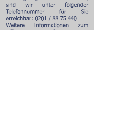
sind wir unter folgender
Telefonnummer für Sie
erreichbar: 0201 /
88 75 440
Weitere Informationen zum
Offenen Ganztag finden Sie im
Internet auf den Seiten der
Jugendhilfe Essen gGmbH.
Artikel:
POTTSTEINE: KLEINER
LICHTBLICK IN CORONA-ZEITEN
Link zur Jugendhilfe:
Jugendhilfe Essen