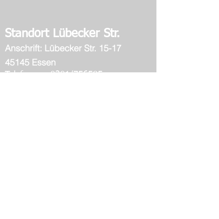
Standort Lübecker Str.
Ans
chrift: Lübecker Str. 15-17
45145 Essen
Telefon: 0201/756585
Fax: 0201/8761296
OGS: 0201/
88 75 440
Standort Fischlaker Str.
Anschrift:
Fischlaker Str
. 62-64
45239 Essen
Telefon: 0201/401453
Fax: 0201/8405386
Datenschutzerklärung