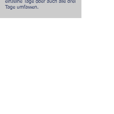
einzelne Tage oder auch alle drei
Tage umfassen.
Standort Lübecker Str.
Ans
chrift: Lübecker Str. 15-17
45145 Essen
Telefon: 0201/756585
Fax: 0201/8761296