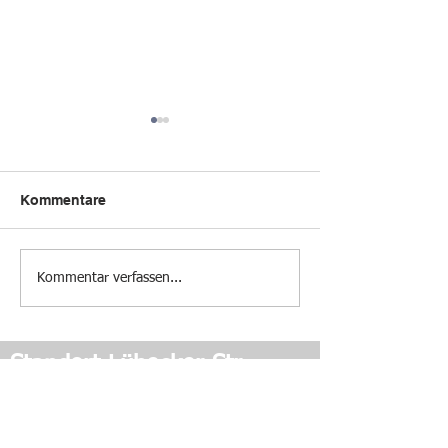
Kommentare
Schulausflug
Kollegiumsausf
Kommentar verfassen...
Standort Lübecker Str.
Ans
chrift: Lübecker Str. 15-17
45145 Essen